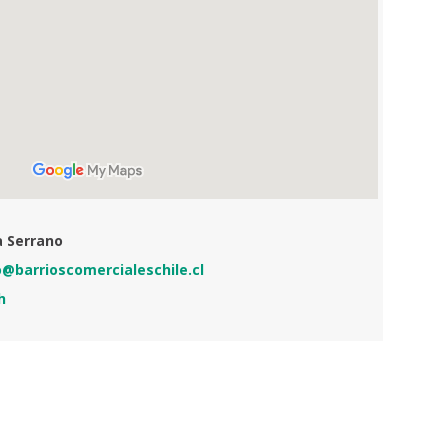
a Serrano
o@barrioscomercialeschile.cl
h