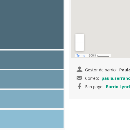
Gestor de barrio:
Paul
Correo:
paula.serran
Fan page:
Barrio Lync