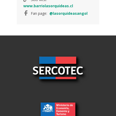
www.barriolasorquideas.cl
Fan page:
@lasorquideasangol