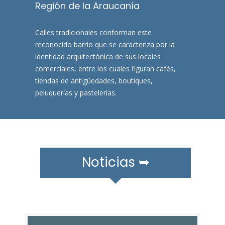
r
Región de la Araucanía
a
m
​​Calles tradicionales conforman este
ó
reconocido barrio que se caracteriza por la
v
identidad arquitectónica de sus locales
i
comerciales, entre los cuales figuran cafés,
l
tiendas de antigüedades, boutiques,
e
peluquerías y pastelerías.​​​​​​
s
Noticias ➥