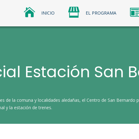
INICIO
EL PROGRAMA
os Comerciales
omerciales Sercotec
ial Estación San 
tes de la comuna y localidades aledañas, el Centro de San Bernardo p
al y la estación de trenes.