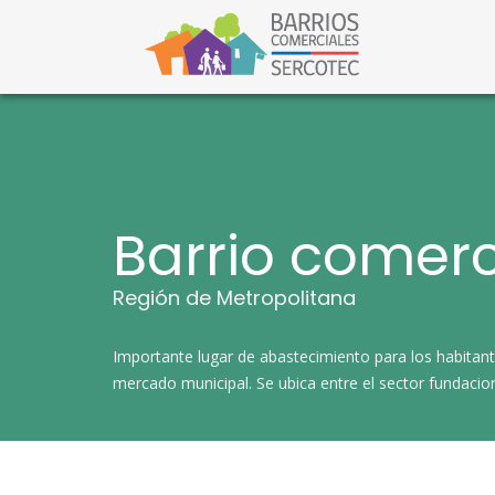
S
a
l
Barri
Barrios C
t
a
r
a
l
c
o
n
t
Barrio comerc
e
n
i
Región de Metropolitana
d
o
​Importante lugar de abastecimiento para los habitan
mercado municipal. Se ubica entre el sector fundacion