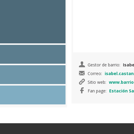
Gestor de barrio:
Isab
Correo:
isabel.casta
Sitio web:
www.barrio
Fan page:
Estación S