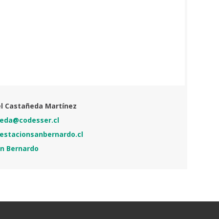
el Castañeda Martínez
neda@codesser.cl
estacionsanbernardo.cl
an Bernardo