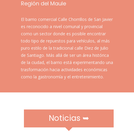
r
Región del Maule
a
m
El barrio comercial Calle Chorrillos de San Javier
ó
es reconocido a nivel comunal y provincial
v
como un sector donde es posible encontrar
i
todo tipo de repuestos para vehículos, al más
l
puro estilo de la tradicional calle Diez de Julio
e
de Santiago. Más allá de ser un área histórica
s
de la ciudad, el barrio está experimentando una
trasformación hacia actividades económicas
como la gastronomía y el entretenimiento.​​​​​
Noticias ➥