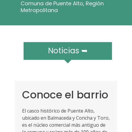
r
Comuna de Puente Alto, Región
a
Metropolitana
m
ó
v
i
l
e
Noticias ➥
s
Conoce el barrio
El casco histórico de Puente Alto,
ubicado en Balmaceda y Concha y Toro,
es el núcleo comercial más antiguo de