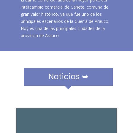
r
intercambio comercial de Cañete, comuna de
a
m
gran valor histórico, ya que fue uno de los
ó
principales escenarios de la Guerra de Arauco.
v
Hoy es una de las principales ciudades de la
i
provincia de Arauco.​​​​
l
e
s
Noticias ➥