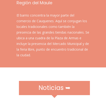
r
Región del Maule
a
m
​El barrio concentra la mayor parte del
ó
comercio de Cauquenes. Aquí se conjugan los
v
locales tradicionales como también la
i
presencia de las grandes tiendas nacionales. Se
l
ubica a una cuadra de la Plaza de Armas e
e
incluye la presencia del Mercado Municipal y de
s
la feria libre, punto de encuentro tradicional de
la ciudad.​​​​​
Noticias ➥