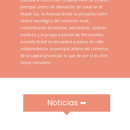
r
principal centro de derivación de salud en el
a
m
Maule Sur, la Avenida Brasil se proyecta como
ó
centro neurálgico del comercio rural,
v
concentrando ferreterías, bencineras, centros
i
médicos y la propia estación de ferrocarriles.
l
Avenida Brasil se encuentra a pasos de calle
e
Independencia, la principal arteria del comercio
s
de la capital provincial, lo que de por sí es otro
factor relevante.​​​​​
Noticias ➥