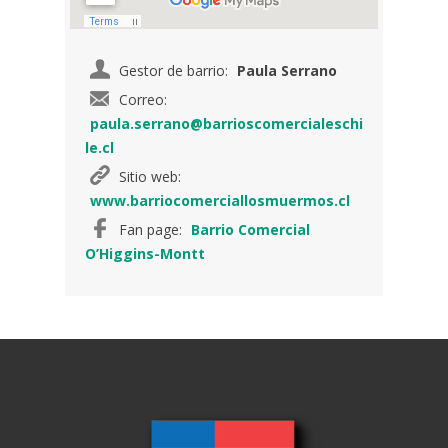
Gestor de barrio:
Paula Serrano
Correo:
paula.serrano@barrioscomercialeschi
le.cl
Sitio web:
www.barriocomerciallosmuermos.cl
Fan page:
Barrio Comercial
O’Higgins-Montt