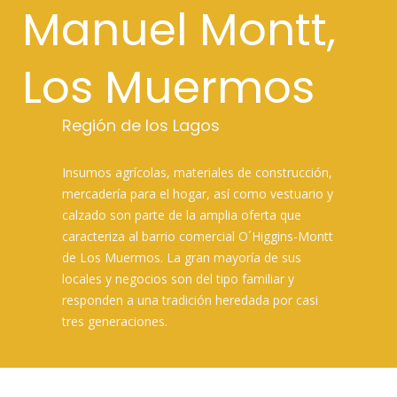
r
Manuel Montt,
a
m
ó
Los Muermos
v
i
Región de los Lagos
l
e
s
​​Insumos agrícolas, materiales de construcción,
mercadería para el hogar, así como vestuario y
calzado son parte de la amplia oferta que
caracteriza al barrio comercial O´Higgins-Montt
de Los Muermos. La gran mayoría de sus
locales y negocios son del tipo familiar y
responden a una tradición heredada por casi
tres generaciones.