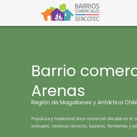
S
a
l
Barri
Barrios C
t
a
r
a
l
c
o
n
t
Barrio comerc
e
n
i
Arenas
d
o
Región de Magallanes y Antártica Chil
Populosa y tradicional área comercial ubicada en el 
vestuario, servicios técnicos, bazares, ferreterías y 