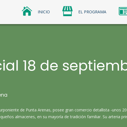
INICIO
EL PROGRAMA
os Comerciales
omerciales Sercotec
ial 18 de septiemb
ena
surponiente de Punta Arenas, posee gran comercio detallista -unos 200
pequeños almacenes, en su mayoría de tradición familiar. Su arteria pr