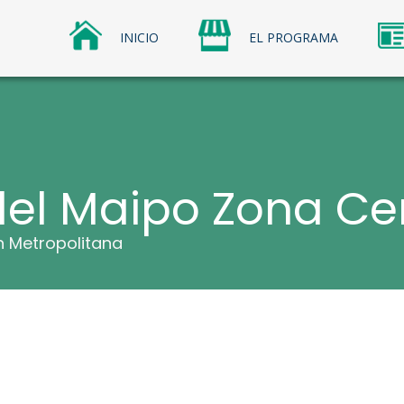
INICIO
EL PROGRAMA
os Comerciales
omerciales Sercotec
del Maipo Zona Ce
 Metropolitana