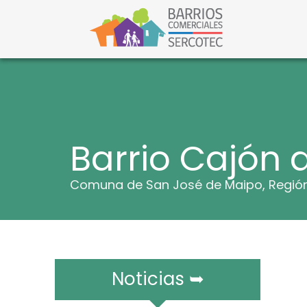
S
a
l
Barri
Barrios C
t
a
r
a
l
c
o
n
t
Barrio Cajón 
e
n
i
Comuna de San José de Maipo, Región
d
o
Noticias ➥